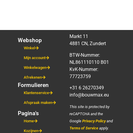
Markt 11
Webshop
4881 CN, Zundert
Winkel
BTW-Nummer:
Mijn account
NL861110110 B01
Winkelwagen
KvK-Nummer:
77723759
Afrekenen
Formulieren
+31 6 26270349
Klantenservice
info@bouwmax.eu
Afspraak maken
This site is protected by
Pagina's
reCAPTCHA and the
Google
Privacy Policy
and
Home
Terms of Service
apply.
Kozijnen