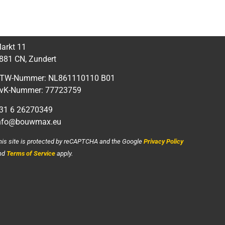
arkt 11
881 CN, Zundert
TW-Nummer: NL861110110 B01
vK-Nummer: 77723759
31 6 26270349
nfo@bouwmax.eu
his site is protected by reCAPTCHA and the Google
Privacy Policy
nd
Terms of Service
apply.