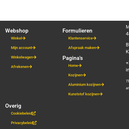
M
Webshop
Formulieren
4
Winkel
Klantenservice
B
Mijn account
Afspraak maken
K
Pagina's
Winkelwagen
+
Home
Afrekenen
i
Kozijnen
T
Aluminium kozijnen
a
Kunststof kozijnen
Overig
Cookiebeleid
Privacybeleid