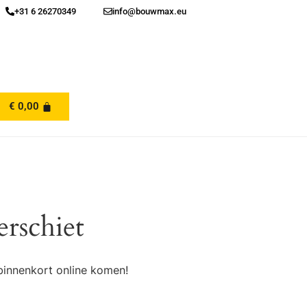
+31 6 26270349
info@bouwmax.eu
€
0,00
erschiet
binnenkort online komen!