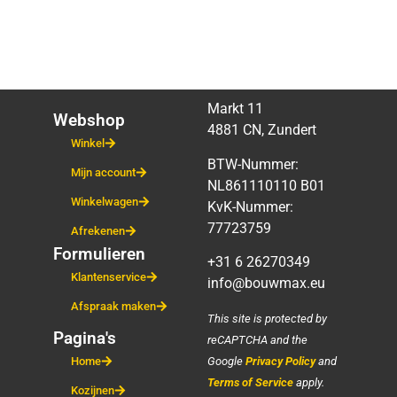
Markt 11
Webshop
4881 CN, Zundert
Winkel
BTW-Nummer:
Mijn account
NL861110110 B01
Winkelwagen
KvK-Nummer:
77723759
Afrekenen
Formulieren
+31 6 26270349
Klantenservice
info@bouwmax.eu
Afspraak maken
This site is protected by
Pagina's
reCAPTCHA and the
Google
Privacy Policy
and
Home
Terms of Service
apply.
Kozijnen