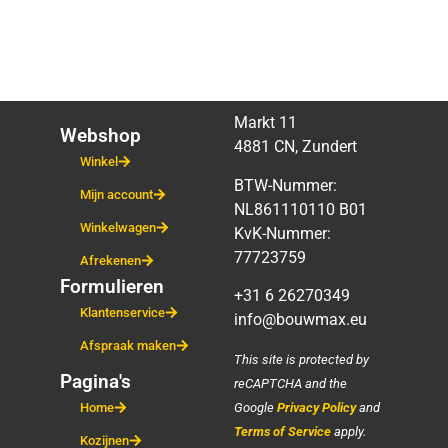
Markt 11
Webshop
4881 CN, Zundert
Winkel
BTW-Nummer:
Mijn account
NL861110110 B01
Winkelwagen
KvK-Nummer:
77723759
Afrekenen
Formulieren
+31 6 26270349
Klantenservice
info@bouwmax.eu
Afspraak maken
This site is protected by
Pagina's
reCAPTCHA and the
Google
Privacy Policy
and
Home
Terms of Service
apply.
Kozijnen