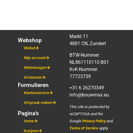
Markt 11
Webshop
4881 CN, Zundert
Winkel
BTW-Nummer:
Mijn account
NL861110110 B01
Winkelwagen
KvK-Nummer:
77723759
Afrekenen
Formulieren
+31 6 26270349
Klantenservice
info@bouwmax.eu
Afspraak maken
This site is protected by
Pagina's
reCAPTCHA and the
Google
Privacy Policy
and
Home
Terms of Service
apply.
Kozijnen