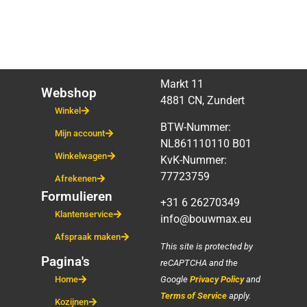
Markt 11
Webshop
4881 CN, Zundert
Winkel
BTW-Nummer:
Mijn account
NL861110110 B01
Winkelwagen
KvK-Nummer:
77723759
Afrekenen
Formulieren
+31 6 26270349
Klantenservice
info@bouwmax.eu
Afspraak maken
This site is protected by
Pagina's
reCAPTCHA and the
Google
Privacy Policy
and
Home
Terms of Service
apply.
Kozijnen