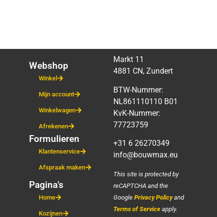
Markt 11
Webshop
4881 CN, Zundert
Winkel
BTW-Nummer:
Mijn account
NL861110110 B01
Winkelwagen
KvK-Nummer:
77723759
Afrekenen
Formulieren
+31 6 26270349
Klantenservice
info@bouwmax.eu
Afspraak maken
This site is protected by
Pagina's
reCAPTCHA and the
Google
Privacy Policy
and
Home
Terms of Service
apply.
Kozijnen