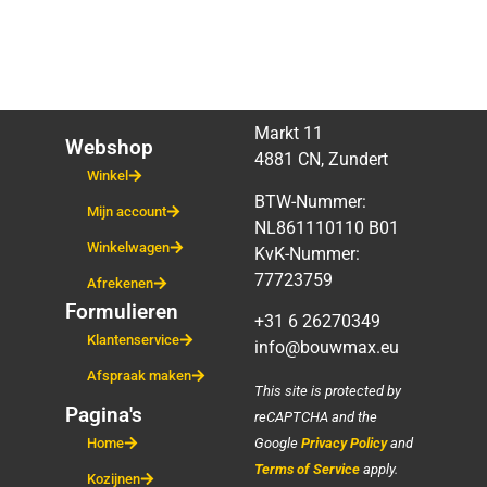
Markt 11
Webshop
4881 CN, Zundert
Winkel
BTW-Nummer:
Mijn account
NL861110110 B01
Winkelwagen
KvK-Nummer:
77723759
Afrekenen
Formulieren
+31 6 26270349
Klantenservice
info@bouwmax.eu
Afspraak maken
This site is protected by
Pagina's
reCAPTCHA and the
Google
Privacy Policy
and
Home
Terms of Service
apply.
Kozijnen