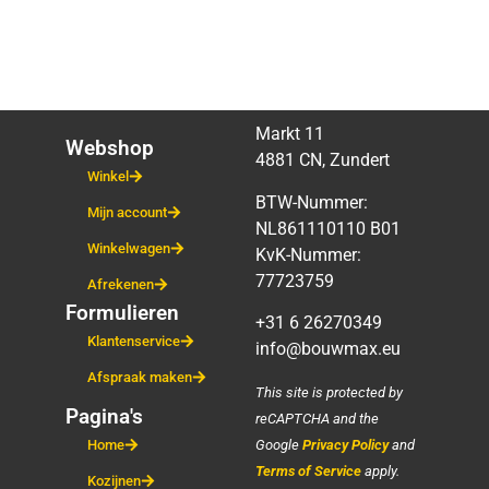
Markt 11
Webshop
4881 CN, Zundert
Winkel
BTW-Nummer:
Mijn account
NL861110110 B01
Winkelwagen
KvK-Nummer:
77723759
Afrekenen
Formulieren
+31 6 26270349
Klantenservice
info@bouwmax.eu
Afspraak maken
This site is protected by
Pagina's
reCAPTCHA and the
Google
Privacy Policy
and
Home
Terms of Service
apply.
Kozijnen