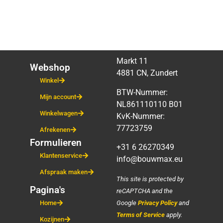
Markt 11
Webshop
4881 CN, Zundert
Winkel
BTW-Nummer:
Mijn account
NL861110110 B01
Winkelwagen
KvK-Nummer:
77723759
Afrekenen
Formulieren
+31 6 26270349
Klantenservice
info@bouwmax.eu
Afspraak maken
This site is protected by
Pagina's
reCAPTCHA and the
Google
Privacy Policy
and
Home
Terms of Service
apply.
Kozijnen