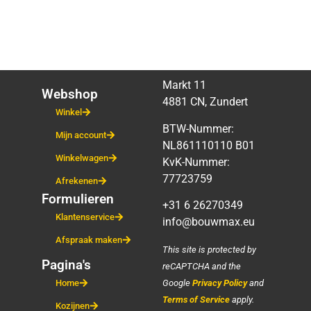
Markt 11
Webshop
4881 CN, Zundert
Winkel
BTW-Nummer:
Mijn account
NL861110110 B01
Winkelwagen
KvK-Nummer:
77723759
Afrekenen
Formulieren
+31 6 26270349
Klantenservice
info@bouwmax.eu
Afspraak maken
This site is protected by
Pagina's
reCAPTCHA and the
Google
Privacy Policy
and
Home
Terms of Service
apply.
Kozijnen