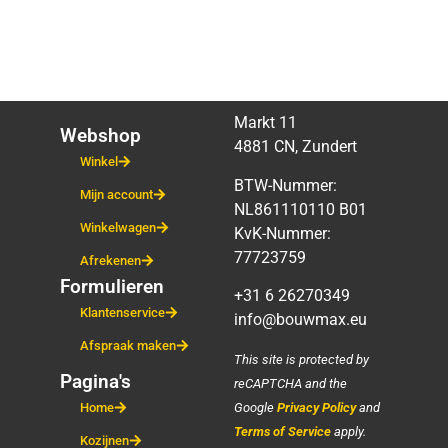
Markt 11
Webshop
4881 CN, Zundert
Winkel
BTW-Nummer:
Mijn account
NL861110110 B01
Winkelwagen
KvK-Nummer:
77723759
Afrekenen
Formulieren
+31 6 26270349
Klantenservice
info@bouwmax.eu
Afspraak maken
This site is protected by
Pagina's
reCAPTCHA and the
Google
Privacy Policy
and
Home
Terms of Service
apply.
Kozijnen